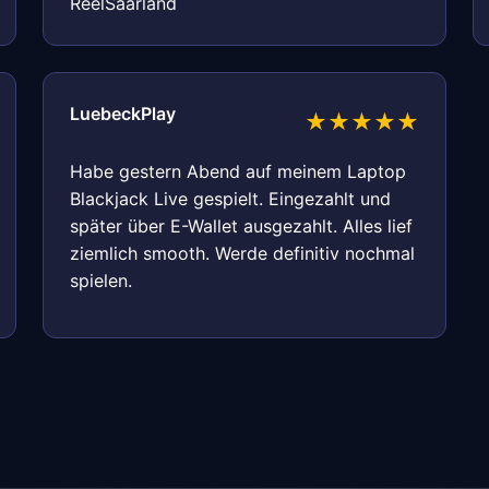
LuebeckPlay
★
★
★
★
★
Habe gestern Abend auf meinem Laptop
Blackjack Live gespielt. Eingezahlt und
später über E-Wallet ausgezahlt. Alles lief
ziemlich smooth. Werde definitiv nochmal
spielen.