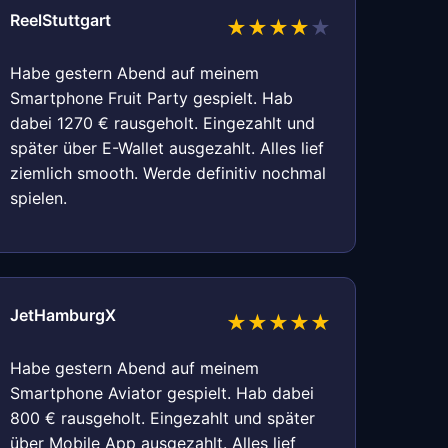
ReelStuttgart
★
★
★
★
★
Habe gestern Abend auf meinem
Smartphone Fruit Party gespielt. Hab
dabei 1270 € rausgeholt. Eingezahlt und
später über E-Wallet ausgezahlt. Alles lief
ziemlich smooth. Werde definitiv nochmal
spielen.
JetHamburgX
★
★
★
★
★
Habe gestern Abend auf meinem
Smartphone Aviator gespielt. Hab dabei
800 € rausgeholt. Eingezahlt und später
über Mobile App ausgezahlt. Alles lief