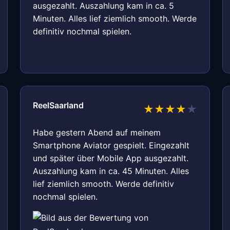
ausgezahlt. Auszahlung kam in ca. 5
Minuten. Alles lief ziemlich smooth. Werde
definitiv nochmal spielen.
ReelSaarland
★
★
★
★
★
Habe gestern Abend auf meinem
Smartphone Aviator gespielt. Eingezahlt
und später über Mobile App ausgezahlt.
Auszahlung kam in ca. 45 Minuten. Alles
lief ziemlich smooth. Werde definitiv
nochmal spielen.