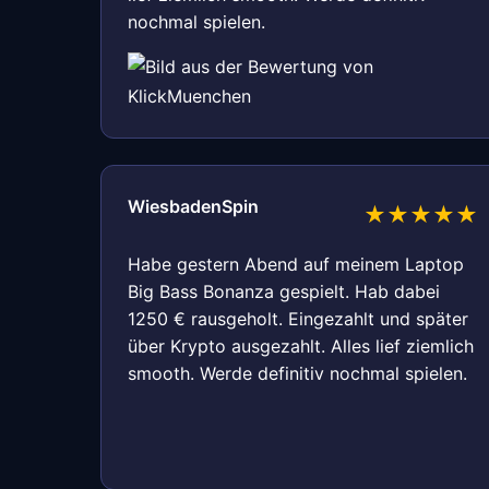
nochmal spielen.
WiesbadenSpin
★
★
★
★
★
Habe gestern Abend auf meinem Laptop
Big Bass Bonanza gespielt. Hab dabei
1250 € rausgeholt. Eingezahlt und später
über Krypto ausgezahlt. Alles lief ziemlich
smooth. Werde definitiv nochmal spielen.