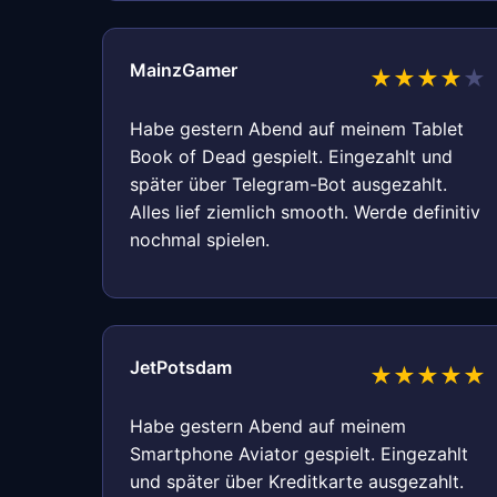
MainzGamer
★
★
★
★
★
Habe gestern Abend auf meinem Tablet
Book of Dead gespielt. Eingezahlt und
später über Telegram-Bot ausgezahlt.
Alles lief ziemlich smooth. Werde definitiv
nochmal spielen.
JetPotsdam
★
★
★
★
★
Habe gestern Abend auf meinem
Smartphone Aviator gespielt. Eingezahlt
und später über Kreditkarte ausgezahlt.