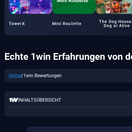
The Dog House
TowerX
Mini Roulette
Dog or Alive
Echte 1win Erfahrungen von d
Home
/
1win Bewertungen
INHALTSÜBERSICHT