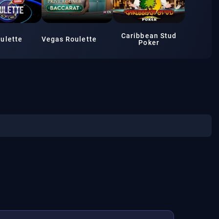
Caribbean Stud
ulette
Vegas Roulette
Poker