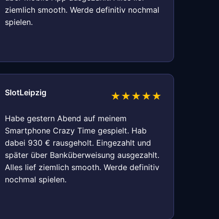
ziemlich smooth. Werde definitiv nochmal
spielen.
SlotLeipzig
★
★
★
★
★
Habe gestern Abend auf meinem
Smartphone Crazy Time gespielt. Hab
dabei 930 € rausgeholt. Eingezahlt und
später über Banküberweisung ausgezahlt.
Alles lief ziemlich smooth. Werde definitiv
nochmal spielen.